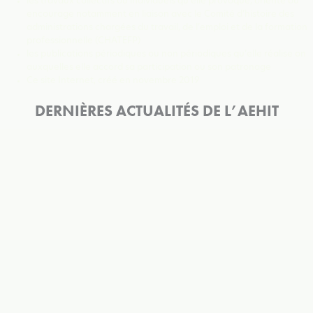
les travaux collectifs ou individuels qu’elle provoque, oriente ou
encourage notamment en liaison avec le Comité d’histoire des
administrations chargées du travail, de l’emploi et de la formation
professionnelle (CHATEFP)
les publications périodiques ou non périodiques qu’elle réalise on
auxquelles elle accord sa participation ou son patronage
Ce site Internet, créé en novembre 2019
DERNIÈRES ACTUALITÉS DE L’AEHIT