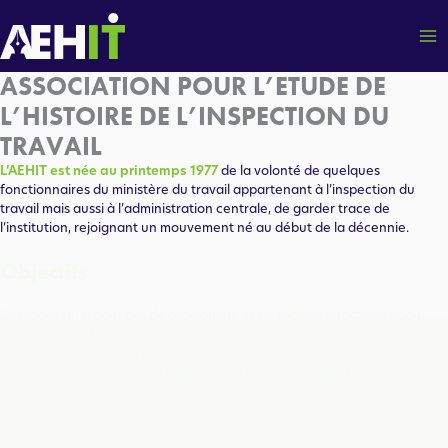
Aller
au
contenu
ASSOCIATION POUR L’ETUDE DE
L’HISTOIRE DE L’INSPECTION DU
TRAVAIL
L’AEHIT est née au printemps 1977
de la volonté de quelques
fonctionnaires du ministère du travail appartenant à l’inspection du
travail mais aussi à l’administration centrale, de garder trace de
l’institution, rejoignant un mouvement né au début de la décennie.
Objectifs
L’association a pour but de promouvoir et de réaliser directement ou
indirectement tous travaux et recherches, réunir toute documentation
ayant un intérêt pour l’étude de l’histoire de l’inspection du travail.
Les moyens techniques de l’association sont, notamment :
les enquêtes, réunions, conférences, congrès qu’elle organise ou
auxquels elle participe