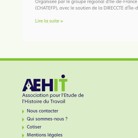
Organisée par le groupe régional d’Île-de-France 
(CHATEFP), avec le soutien de la DIRECCTE d’Île-d
2010
Lire la suite »
–
La
rupture
du
contrat
de
travail
depuis
1945
Nous contacter
Qui sommes-nous ?
Cotiser
Mentions légales