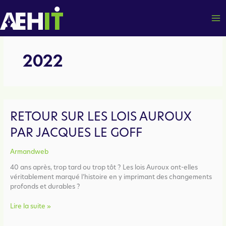
Aller
au
contenu
2022
RETOUR SUR LES LOIS AUROUX
PAR JACQUES LE GOFF
Armandweb
40 ans après, trop tard ou trop tôt ? Les lois Auroux ont-elles
véritablement marqué l’histoire en y imprimant des changements
profonds et durables ?
Retour
Lire la suite »
sur
les