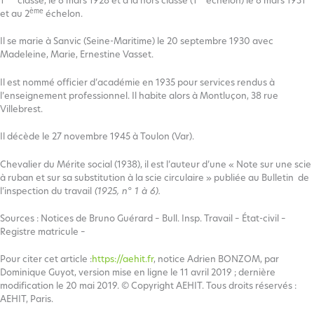
1
classe, le 6 mars 1928 et à la hors classe (1
échelon) le 6 mars 1931
ème
et au 2
échelon.
Il se marie à Sanvic (Seine-Maritime) le 20 septembre 1930 avec
Madeleine, Marie, Ernestine Vasset.
Il est nommé officier d’académie en 1935 pour services rendus à
l’enseignement professionnel. Il habite alors à Montluçon, 38 rue
Villebrest.
Il décède le 27 novembre 1945 à Toulon (Var).
Chevalier du Mérite social (1938), il est l’auteur d’une « Note sur une scie
à ruban et sur sa substitution à la scie circulaire » publiée au Bulletin de
l’inspection du travail
(1925, n° 1 à 6).
Sources : Notices de Bruno Guérard – Bull. Insp. Travail – État-civil –
Registre matricule –
Pour citer cet article :
https://aehit.fr
, notice Adrien BONZOM, par
Dominique Guyot, version mise en ligne le 11 avril 2019 ; dernière
modification le 20 mai 2019. © Copyright AEHIT. Tous droits réservés :
AEHIT, Paris.