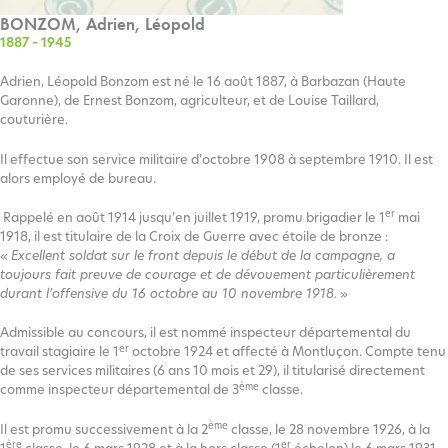
BONZOM, Adrien, Léopold
1887 – 1945
Adrien, Léopold Bonzom est né le 16 août 1887, à Barbazan (Haute
Garonne), de Ernest Bonzom, agriculteur, et de Louise Taillard,
couturière.
Il effectue son service militaire d’octobre 1908 à septembre 1910. Il est
alors employé de bureau.
er
Rappelé en août 1914 jusqu’en juillet 1919, promu brigadier le 1
mai
1918, il est titulaire de la Croix de Guerre avec étoile de bronze :
«
Excellent soldat sur le front depuis le début de la campagne, a
toujours fait preuve de courage et de dévouement particulièrement
durant l’offensive du 16 octobre au 10 novembre 1918
. »
Admissible au concours, il est nommé inspecteur départemental du
er
travail stagiaire le 1
octobre 1924 et affecté à Montluçon. Compte tenu
de ses services militaires (6 ans 10 mois et 29), il titularisé directement
ème
comme inspecteur départemental de 3
classe.
ème
Il est promu successivement à la 2
classe, le 28 novembre 1926, à la
ère
er