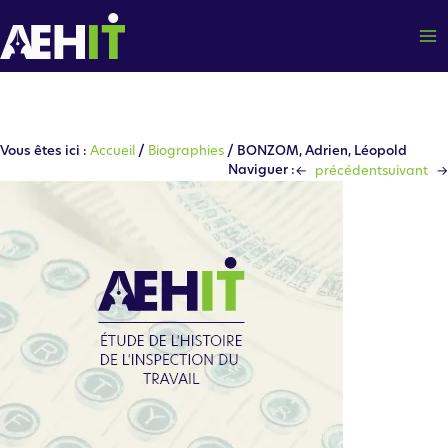
Aller
au
contenu
Vous êtes ici :
Accueil
/
Biographies
/ BONZOM, Adrien, Léopold
←
→
Naviguer :
précédent
suivant