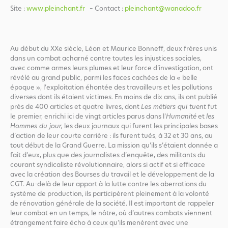
Site :
www.pleinchant.fr
– Contact :
pleinchant@wanadoo.fr
Au début du XXe siècle, Léon et Maurice Bonneff, deux frères unis
dans un combat acharné contre toutes les injustices sociales,
avec comme armes leurs plumes et leur force d’investigation, ont
révélé au grand public, parmi les faces cachées de la « belle
époque », l’exploitation éhontée des travailleurs et les pollutions
diverses dont ils étaient victimes. En moins de dix ans, ils ont publié
près de 400 articles et quatre livres, dont
Les métiers qui tuent
fut
le premier, enrichi ici de vingt articles parus dans l’
Humanité
et
les
Hommes du jour,
les deux journaux qui furent les principales bases
d’action de leur courte carrière : ils furent tués, à 32 et 30 ans, au
tout début de la Grand Guerre. La mission qu’ils s’étaient donnée a
fait d’eux, plus que des journalistes d’enquête, des militants du
courant syndicaliste révolutionnaire, alors si actif et si efficace
avec la création des Bourses du travail et le développement de la
CGT. Au-delà de leur apport à la lutte contre les aberrations du
système de production, ils participèrent pleinement à la volonté
de rénovation générale de la société. Il est important de rappeler
leur combat en un temps, le nôtre, où d’autres combats viennent
étrangement faire écho à ceux qu’ils menèrent avec une