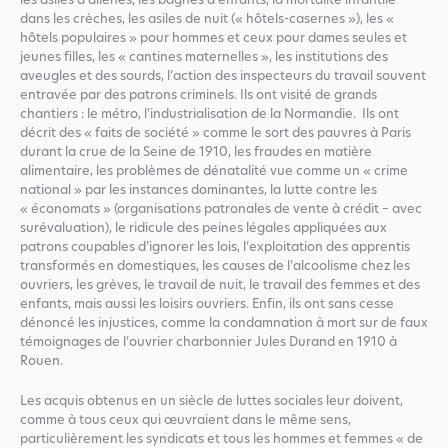
les asiles d’aliénés, les bagnes d’enfants, la mortalité infantile
dans les crèches, les asiles de nuit (« hôtels-casernes »), les «
hôtels populaires » pour hommes et ceux pour dames seules et
jeunes filles, les « cantines maternelles », les institutions des
aveugles et des sourds, l’action des inspecteurs du travail souvent
entravée par des patrons criminels. Ils ont visité de grands
chantiers : le métro, l’industrialisation de la Normandie. Ils ont
décrit des « faits de société » comme le sort des pauvres à Paris
durant la crue de la Seine de 1910, les fraudes en matière
alimentaire, les problèmes de dénatalité vue comme un « crime
national » par les instances dominantes, la lutte contre les
« économats » (organisations patronales de vente à crédit – avec
surévaluation), le ridicule des peines légales appliquées aux
patrons coupables d’ignorer les lois, l’exploitation des apprentis
transformés en domestiques, les causes de l’alcoolisme chez les
ouvriers, les grèves, le travail de nuit, le travail des femmes et des
enfants, mais aussi les loisirs ouvriers. Enfin, ils ont sans cesse
dénoncé les injustices, comme la condamnation à mort sur de faux
témoignages de l’ouvrier charbonnier Jules Durand en 1910 à
Rouen.
Les acquis obtenus en un siècle de luttes sociales leur doivent,
comme à tous ceux qui œuvraient dans le même sens,
particulièrement les syndicats et tous les hommes et femmes « de