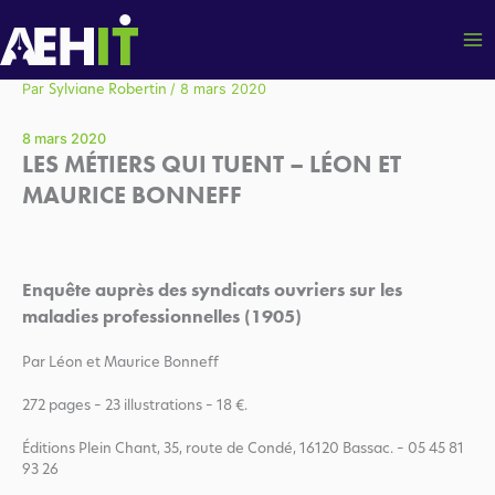
Aller
au
contenu
Par
/
8 mars 2020
Sylviane Robertin
8 mars 2020
LES MÉTIERS QUI TUENT – LÉON ET
MAURICE BONNEFF
Enquête auprès des syndicats ouvriers sur les
maladies professionnelles (1905)
Par Léon et Maurice Bonneff
272 pages – 23 illustrations – 18 €.
Éditions Plein Chant, 35, route de Condé, 16120 Bassac. – 05 45 81
93 26