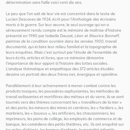
détermination sans faille voici cent dix ans.
Le peu que l’on sait de leur vie est concentré dans le texte de
Lucien Descaves de 1924, écrit pour l’
Anthologie des écrivains
morts à la guerre
. Sur leur œuvre, le seul ouvrage qui en a
sérieusement rendu compte est le mémoire de maîtrise d’histoire
présenté en 1980 par Isabelle Dauzat,
Léon et Maurice Bonneff,
peintres de la condition ouvrière dans les années 1900,
travail
documenté, qui éclaire leur milieu familial et la topographie de
leurs enquêtes. Mais c’est surtout par l’étude de l’ensemble de
leurs écrits, articles et livres, que ce mémoire démontre
l’importance de leur apport à l’histoire des luttes sociales.
L’analyse thématique et empathique des 372 articles étudiés
dessine un portrait des deux frères net, énergique et opiniâtre.
Parallèlement à leur acharnement à mener combat contre les
produits toxiques, les poussières asphyxiantes, les méthodes de
travail avilissantes et mortifères des métaux et du verre, ils se sont
tournés vers des thèmes concernant les « travailleurs de la mer »
et des ports, les mineurs des mines et carrières, les « fardiers », les
marbriers, les « boueux », les artificiers, les chaussonniers, les
imprimeurs, les pions de collège, les employés de commerce et de
banque, les comédiens des petits théâtres, etc. Ils ont enquêté sur