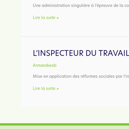
Une administration singulière à l’épreuve de la co
L’inspection
Lire la suite »
du
travail
et
la
main-
L’INSPECTEUR DU TRAVAI
d’œuvre
à
Armandweb
l’épreuve
de
Mise en application des réformes sociales par l’in
la
collaboration
L’inspecteur
Lire la suite »
d’État
du
sous
travail
l’Occupation
et
(1940
la
–
mise
1944)
en