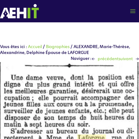
Aller
au
contenu
Vous êtes ici :
Accueil
/
Biographies
/ ALEXANDRE, Marie-Thérèse,
Alexandrine, Delphine Épouse de LAFORGUE
←
→
Naviguer :
précédent
suivant