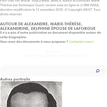
Pour citer cet article : http://www. aehit.fr, notice ALEXANDRE Marie
Thérèse par Dominique Guyot, version mise en ligne le JJ MM AAAA,
dernière modification le 12 novembre 2020. © Copyright AEHIT. Tous
droits réservés
AUTOUR DE ALEXANDRE, MARIE-THÉRÈSE,
ALEXANDRINE, DELPHINE ÉPOUSE DE LAFORGUE
Il n'y a pas d'autre publication ou document disponible autour de
cette biographie.
Vous avez des documents à nous proposer ?
Contactez-nous !
Rechercher
un autre portrait ou document
Rechercher
Autres portraits