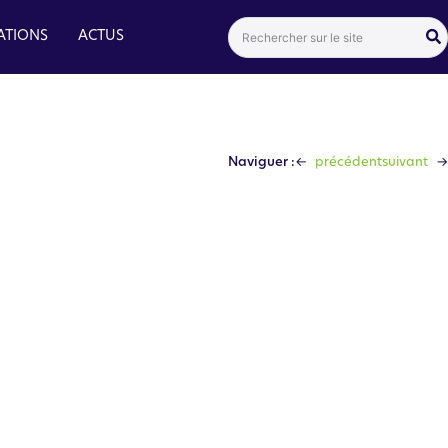
Search
ATIONS
ACTUS
for:
←
→
Naviguer :
précédent
suivant