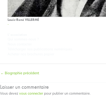
Louis-René VILLERMÉ
-
L’association
Qui sommes-nous ?
Nous contacter
Télécharger nos publications numériques
Acheter nos brochures papier
←
Biographie précédent
Laisser un commentaire
Vous devez
vous connecter
pour publier un commentaire.