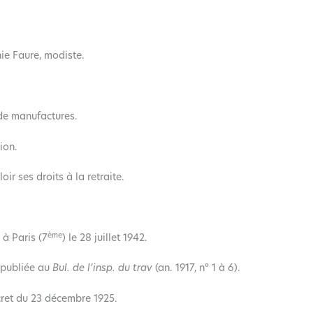
ie Faure, modiste.
 de manufactures.
ion.
r ses droits à la retraite.
ème
 à Paris (7
) le 28 juillet 1942.
publiée au
Bul. de l’insp. du trav
(an. 1917, n° 1 à 6).
écret du 23 décembre 1925.