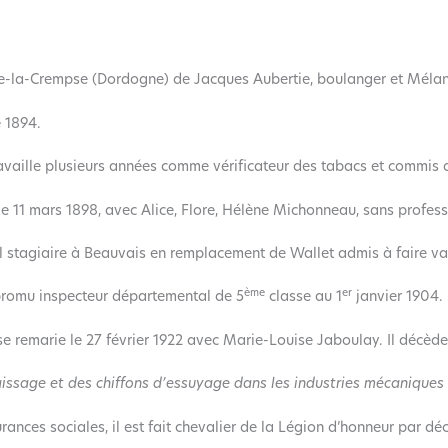
e-la-Crempse (Dordogne) de Jacques Aubertie, boulanger et Mélan
e 1894.
 travaille plusieurs années comme vérificateur des tabacs et commis
 le 11 mars 1898, avec Alice, Flore, Hélène Michonneau, sans profess
 stagiaire à Beauvais en remplacement de Wallet admis à faire valoi
ème
er
t promu inspecteur départemental de 5
classe au 1
janvier 1904.
l se remarie le 27 février 1922 avec Marie-Louise Jaboulay. Il décède
aissage et des chiffons d’essuyage dans les industries mécaniques
urances sociales, il est fait chevalier de la Légion d’honneur par d