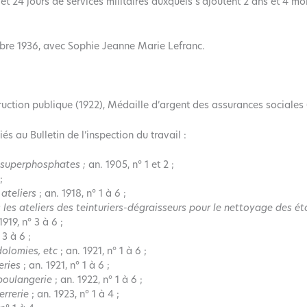
 et 24 jours de services militaires auxquels s’ajoutent 2 ans et 4 m
mbre 1936, avec Sophie Jeanne Marie Lefranc.
struction publique (1922), Médaille d’argent des assurances sociales 
iés au Bulletin de l’inspection du travail :
s superphosphates ;
an. 1905, n° 1 et 2 ;
;
 ateliers
; an. 1918, n° 1 à 6 ;
s ateliers des teinturiers-dégraisseurs pour le nettoyage des ét
1919, n° 3 à 6 ;
 3 à 6 ;
dolomies, etc
; an. 1921, n° 1 à 6 ;
reries
; an. 1921, n° 1 à 6 ;
boulangerie
; an. 1922, n° 1 à 6 ;
errerie
; an. 1923, n° 1 à 4 ;