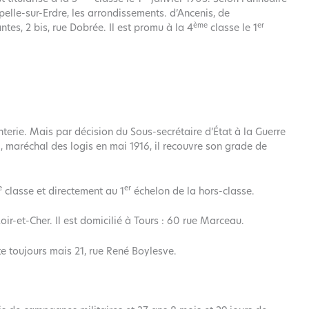
lle-sur-Erdre, les arrondissements. d’Ancenis, de
ème
er
tes, 2 bis, rue Dobrée. Il est promu à la 4
classe le 1
terie. Mais par décision du Sous-secrétaire d’État à la Guerre
, maréchal des logis en mai 1916, il recouvre son grade de
e
er
classe et directement au 1
échelon de la hors-classe.
oir-et-Cher. Il est domicilié à Tours : 60 rue Marceau.
bite toujours mais 21, rue René Boylesve.