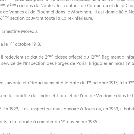
ème
ème
, 6
cantons de Nantes, les cantons de Carquefou et de la Chape
x de Vannes et de Ploërmel dans le Morbihan. Il est domicilié à Nan
ème
 6
section couvrant toute la Loire-Inférieure.
, Ernestine Moreau.
er
e le 1
octobre 1913.
ème
ème
il redevient soldat de 2
classe affecté au 12
Régiment d’infan
service de l’Inspection des Forges de Paris. Brigadier en mars 1916
er
èr
née suivante et rétroactivement à la date du 1
octobre 1917, à la 1
ure le contrôle de l’Indre-et-Loire et de l’arr. de Vendôme dans le L
2. En 1923, il est inspecteur divisionnaire à Tours où, en 1933, il ha
er
oits à la retraite à compter du 1
novembre 1935.