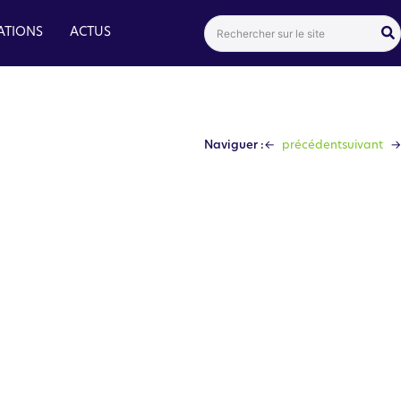
Search
ATIONS
ACTUS
for:
←
→
Naviguer :
précédent
suivant