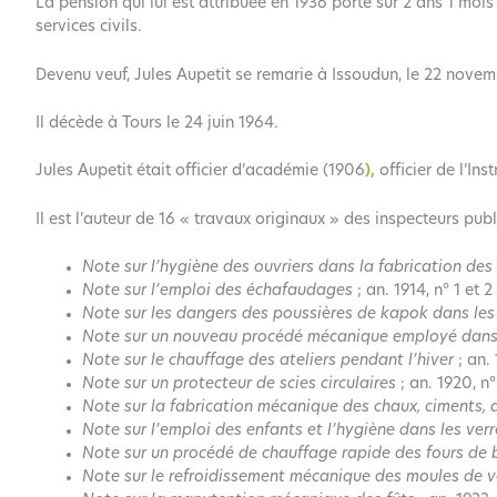
La pension qui lui est attribuée en 1936 porte sur 2 ans 1 mois
services civils.
Devenu veuf, Jules Aupetit se remarie à Issoudun, le 22 nove
Il décède à Tours le 24 juin 1964.
Jules Aupetit était officier d’académie (1906
),
officier de l’In
Il est l’auteur de 16 « travaux originaux » des inspecteurs publ
Note sur l’hygiène des ouvriers dans la fabrication de
Note sur l’emploi des échafaudages
; an. 1914, n° 1 et 2 
Note sur les dangers des poussières de kapok dans les
Note sur un nouveau procédé mécanique employé dans le
Note sur le chauffage des ateliers pendant l’hiver
; an. 
Note sur un protecteur de scies circulaires
; an. 1920, n°
Note sur la fabrication mécanique des chaux, ciments, 
Note sur l’emploi des enfants et l’hygiène dans les ver
Note sur un procédé de chauffage rapide des fours de 
Note sur le refroidissement mécanique des moules de v