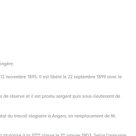
ingère.
 12 novembre 1895. Il est libéré le 22 septembre 1899 avec le
des de réserve et il est promu sergent puis sous-lieutenant de
ntal du travail stagiaire à Angers, en remplacement de M.
ème
er
 titularisé à la 5
classe le 1
janvier 1903. Selon l’annuaire