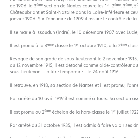
ème
er
ème
ème
de 1906, la 3
section de Nantes couvre les 1
, 2
, 3
, 5
Châteaubriant et Saint-Nazaire dans la Loire-Inférieure et ceu
janvier 1906. Sur l’annuaire de 1909 il assure le contrôle de la
Il se marie à Issoudun (Indre), le 10 décembre 1907 avec Lucie
ème
er
ème
Il est promu à la 3
classe le 1
octobre 1910, à la 2
class
Révoqué de son grade de sous-lieutenant le 2 novembre 1915, 
du 12 novembre 1915, il est détaché comme aide-contrôleur au 
sous-lieutenant – à titre temporaire – le 24 août 1916.
Il retrouve, en 1918, sa section de Nantes et il est promu, l’an
Par arrêté du 10 avril 1919 il est nommé à Tours. Sa section ass
ème
er
Il est promu au 2
échelon de la hors-classe le 1
juillet 192
Par arrêté du 31 octobre 1935, il est admis à faire valoir ses dr