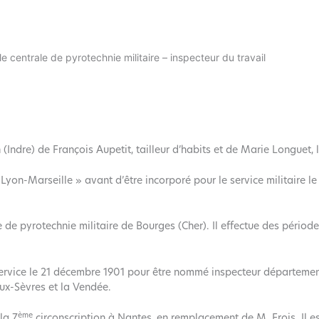
e centrale de pyrotechnie militaire – inspecteur du travail
Indre) de François Aupetit, tailleur d’habits et de Marie Longuet, l
yon-Marseille » avant d’être incorporé pour le service militaire le
ale de pyrotechnie militaire de Bourges (Cher). Il effectue des pério
e service le 21 décembre 1901 pour être nommé inspecteur départeme
eux-Sèvres et la Vendée.
ème
la 7
circonscription à Nantes, en remplacement de M. Frois. Il est