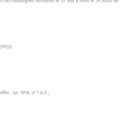
ois de campagnes militaires et 37 ans 8 mois et 29 jours de
(1923).
offes
; an. 1918, n° 1 à 6 ;