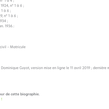
n° 1 à 4 ;
 1924, n° 1 à 6 ;
 1 à 6 ;
9, n° 1 à 6 ;
1934 ;
an. 1936.:
civil – Matricule
 Dominique Guyot, version mise en ligne le 11 avril 2019 ; dernière 
our de cette biographie.
 !