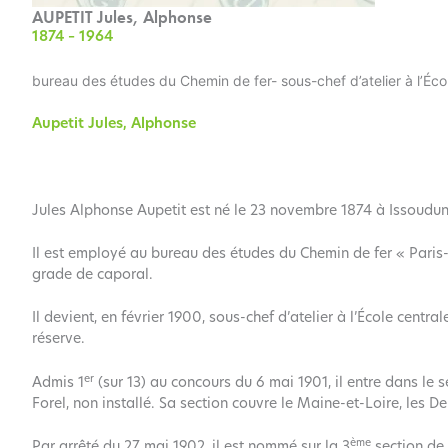
AUPETIT Jules, Alphonse
1874 – 1964
bureau des études du Chemin de fer- sous-chef d’atelier à l’Écol
Aupetit
Jules, Alphonse
Jules Alphonse Aupetit est né le 23 novembre 1874 à Issoudun (
Il est employé au bureau des études du Chemin de fer « Paris-L
grade de caporal.
Il devient, en février 1900, sous-chef d’atelier à l’École centr
réserve.
er
Admis 1
(sur 13) au concours du 6 mai 1901, il entre dans l
Forel, non installé. Sa section couvre le Maine-et-Loire, les D
ème
Par arrêté du 27 mai 1902, il est nommé sur la 3
section de 