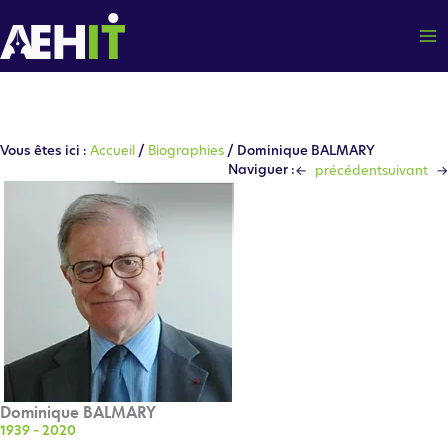
Aller
au
contenu
Vous êtes ici :
Accueil
/
Biographies
/ Dominique BALMARY
←
→
Naviguer :
précédent
suivant
Dominique BALMARY
1939 – 2020