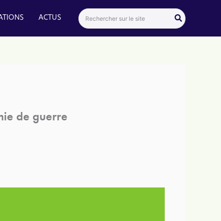
Search
ATIONS
ACTUS
for:
omie de guerre