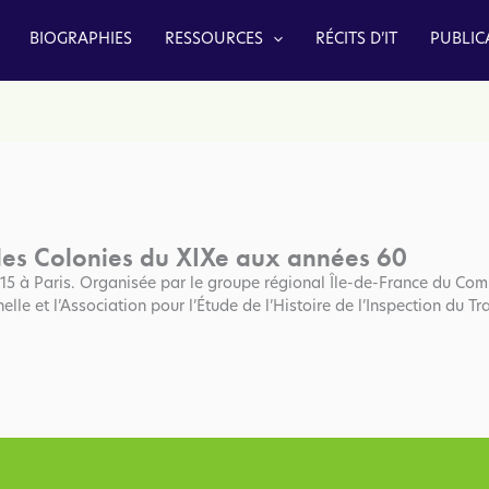
BIOGRAPHIES
RESSOURCES
RÉCITS D’IT
PUBLIC
 les Colonies du XIXe aux années 60
 à Paris. Organisée par le groupe régional Île-de-France du Comi
lle et l’Association pour l’Étude de l’Histoire de l’Inspection du Tra