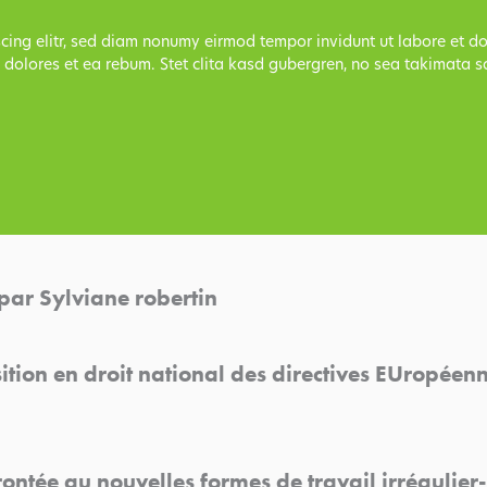
scing elitr, sed diam nonumy eirmod tempor invidunt ut labore et 
 dolores et ea rebum. Stet clita kasd gubergren, no sea takimata s
par Sylviane robertin
ion en droit national des directives EUropéenne
rontée au nouvelles formes de travail irrégulie