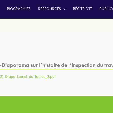
BIOGRAPHIES
RESSOURCES
RÉCITS D’IT
PUBLIC
iaporama sur l’histoire de l’inspection du trav
21-Diapo-Lionel-de-Taillac_2.pdf