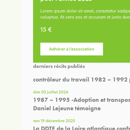
Lorem ipsum dolor sit amet, consetetur sadip
voluptua. At vero eos et accusam et justo duo
15 €
Adhérer à l’association
derniers récits publiés
contrôleur du travail 1982 – 1992 
dim 05 juillet 2026
1987 – 1995 -Adoption et transposit
Daniel Lejeune témoigne
ven 19 décembre 2025
La DDTE de la Loire atlantique conf