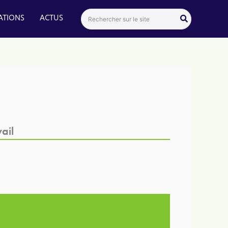
Search
ATIONS
ACTUS
for:
ail