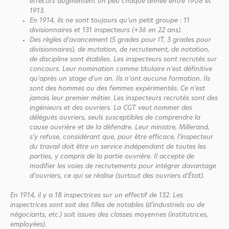
effectifs augmentent un peu chaque année entre 1908 et
1913.
En 1914, ils ne sont toujours qu’un petit groupe : 11
divisionnaires et 131 inspecteurs (+36 en 22 ans).
Des règles d’avancement (5 grades pour IT, 3 grades pour
divisionnaires), de mutation, de recrutement, de notation,
de discipline sont établies. Les inspecteurs sont recrutés sur
concours. Leur nomination comme titulaire n’est définitive
qu’après un stage d’un an. Ils n’ont aucune formation. Ils
sont des hommes ou des femmes expérimentés. Ce n’est
jamais leur premier métier. Les inspecteurs recrutés sont des
ingénieurs et des ouvriers. La CGT veut nommer des
délégués ouvriers, seuls susceptibles de comprendre la
cause ouvrière et de la défendre. Leur ministre, Millerand,
s’y refuse, considérant que, pour être efficace, l’inspecteur
du travail doit être un service indépendant de toutes les
parties, y compris de la partie ouvrière. Il accepte de
modifier les voies de recrutements pour intégrer davantage
d’ouvriers, ce qui se réalise (surtout des ouvriers d’État).
En 1914, il y a 18 inspectrices sur un effectif de 132. Les
inspectrices sont soit des filles de notables (d’industriels ou de
négociants, etc.) soit issues des classes moyennes (institutrices,
employées).