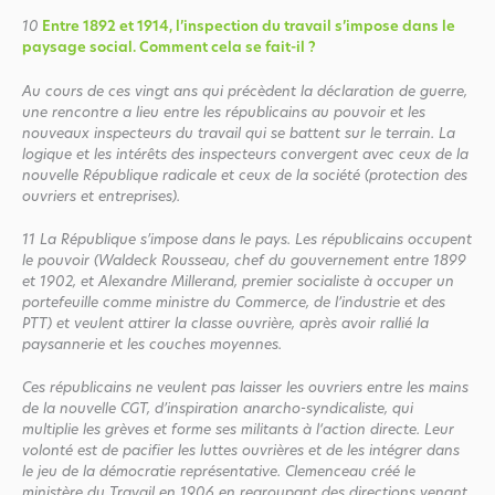
10
Entre 1892 et 1914, l’inspection du travail s’impose dans le
paysage social. Comment cela se fait-il ?
Au cours de ces vingt ans qui précèdent la déclaration de guerre,
une rencontre a lieu entre les républicains au pouvoir et les
nouveaux inspecteurs du travail qui se battent sur le terrain. La
logique et les intérêts des inspecteurs convergent avec ceux de la
nouvelle République radicale et ceux de la société (protection des
ouvriers et entreprises).
11
La République s’impose dans le pays. Les républicains occupent
le pouvoir
(Waldeck Rousseau, chef du gouvernement entre 1899
et 1902, et Alexandre Millerand, premier socialiste à occuper un
portefeuille comme ministre du Commerce, de l’industrie et des
PTT)
et veulent attirer la classe ouvrière, après avoir rallié la
paysannerie et les couches moyennes.
Ces républicains ne veulent pas laisser les ouvriers entre les mains
de la nouvelle CGT, d’inspiration anarcho-syndicaliste, qui
multiplie les grèves et forme ses militants à l‘action directe. Leur
volonté est de pacifier les luttes ouvrières et de les intégrer dans
le jeu de la démocratie représentative. Clemenceau créé le
ministère du Travail en 1906 en regroupant des directions venant