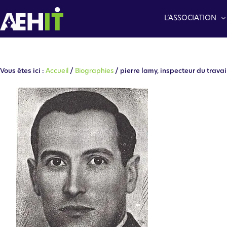
Aller
au
L’ASSOCIATION
contenu
Vous êtes ici :
Accueil
/
Biographies
/ pierre lamy, inspecteur du travai