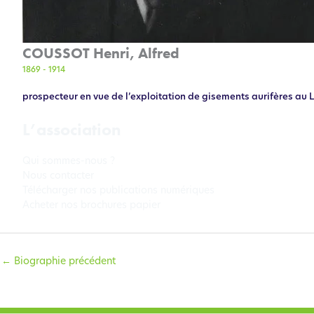
COUSSOT Henri, Alfred
1869 - 1914
prospecteur en vue de l’exploitation de gisements aurifères au L
L’association
Qui sommes-nous ?
Nous contacter
Télécharger nos publications numériques
Acheter nos brochures papier
←
Biographie précédent