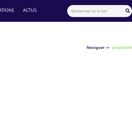
Search
ATIONS
ACTUS
for:
←
Naviguer :
précédent