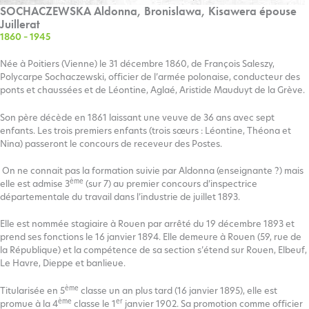
SOCHACZEWSKA Aldonna, Bronislawa, Kisawera épouse
Juillerat
1860 – 1945
Née à Poitiers (Vienne) le 31 décembre 1860, de François Saleszy,
Polycarpe Sochaczewski, officier de l’armée polonaise, conducteur des
ponts et chaussées et de Léontine, Aglaé, Aristide Mauduyt de la Grève.
Son père décède en 1861 laissant une veuve de 36 ans avec sept
enfants. Les trois premiers enfants (trois sœurs : Léontine, Théona et
Nina) passeront le concours de receveur des Postes.
On ne connait pas la formation suivie par Aldonna (enseignante ?) mais
ème
elle est admise 3
(sur 7) au premier concours d’inspectrice
départementale du travail dans l’industrie de juillet 1893.
Elle est nommée stagiaire à Rouen par arrêté du 19 décembre 1893 et
prend ses fonctions le 16 janvier 1894. Elle demeure à Rouen (59, rue de
la République) et la compétence de sa section s’étend sur Rouen, Elbeuf,
Le Havre, Dieppe et banlieue.
ème
Titularisée en 5
classe un an plus tard (16 janvier 1895), elle est
ème
er
promue à la 4
classe le 1
janvier 1902. Sa promotion comme officier