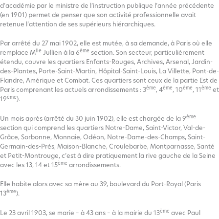
d’académie par le ministre de l’instruction publique l’année précédente
(en 1901) permet de penser que son activité professionnelle avait
retenue l’attention de ses supérieurs hiérarchiques.
Par arrêté du 27 mai 1902, elle est mutée, à sa demande, à Paris où elle
lle
ème
remplace M
Jullien à la 6
section. Son secteur, particulièrement
étendu, couvre les quartiers Enfants-Rouges, Archives, Arsenal, Jardin-
des-Plantes, Porte-Saint-Martin, Hôpital-Saint-Louis, La Villette, Pont-de-
Flandre, Amérique et Combat. Ces quartiers sont ceux de la partie Est de
ème
ème
ème
ème
Paris comprenant les actuels arrondissements : 3
, 4
, 10
, 11
et
ème
19
).
ème
Un mois après (arrêté du 30 juin 1902), elle est chargée de la 9
section qui comprend les quartiers Notre-Dame, Saint-Victor, Val-de-
Grâce, Sorbonne, Monnaie, Odéon, Notre-Dame-des-Champs, Saint-
Germain-des-Prés, Maison-Blanche, Croulebarbe, Montparnasse, Santé
et Petit-Montrouge, c’est à dire pratiquement la rive gauche de la Seine
ème
avec les 13, 14 et 15
arrondissements.
Elle habite alors avec sa mère au 39, boulevard du Port-Royal (Paris
ème
13
).
ème
Le 23 avril 1903, se marie – à 43 ans – à la mairie du 13
avec Paul