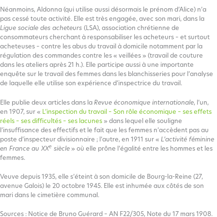
Néanmoins, Aldonna (qui utilise aussi désormais le prénom d’Alice) n’a
pas cessé toute activité. Elle est très engagée, avec son mari, dans la
Ligue sociale des acheteurs
(LSA), association chrétienne de
consommateurs cherchant à responsabiliser les acheteurs – et surtout
acheteuses – contre les abus du travail à domicile notamment par la
régulation des commandes contre les « veillées » (travail de couture
dans les ateliers après 21 h.). Elle participe aussi à une importante
enquête sur le travail des femmes dans les blanchisseries pour l’analyse
de laquelle elle utilise son expérience d’inspectrice du travail.
Elle publie deux articles dans la
Revue économique internationale
, l’un,
en 1907, sur «
L’inspection du travail – Son rôle économique – ses effets
réels – ses difficultés – ses lacunes
» dans lequel elle souligne
l’insuffisance des effectifs et le fait que les femmes n’accèdent pas au
poste d’inspecteur divisionnaire ; l’autre, en 1911 sur «
L’activité féminine
e
en France au XX
siècle
» où elle prône l’égalité entre les hommes et les
femmes.
Veuve depuis 1935, elle s’éteint à son domicile de Bourg-la-Reine (27,
avenue Galois) le 20 octobre 1945. Elle est inhumée aux côtés de son
mari dans le cimetière communal.
Sources : Notice de Bruno Guérard – AN F22/305, Note du 17 mars 1908.