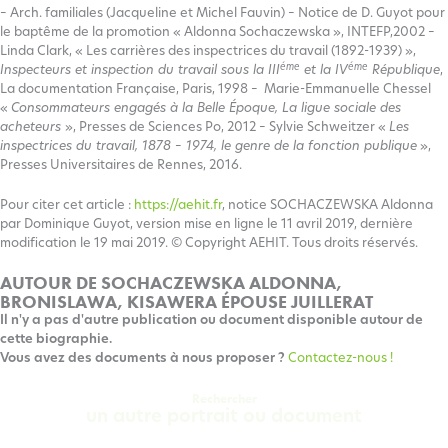
– Arch. familiales (Jacqueline et Michel Fauvin) – Notice de D. Guyot pour
le baptême de la promotion « Aldonna Sochaczewska », INTEFP,2002 –
Linda Clark, « Les carrières des inspectrices du travail (1892-1939) »,
éme
éme
Inspecteurs et inspection du travail sous la III
et la IV
République
,
La documentation Française, Paris, 1998 – Marie-Emmanuelle Chessel
«
Consommateurs engagés à la Belle Époque, La ligue sociale des
acheteurs
», Presses de Sciences Po, 2012 – Sylvie Schweitzer «
Les
inspectrices du travail, 1878 – 1974, le genre de la fonction publique
»,
Presses Universitaires de Rennes, 2016.
Pour citer cet article :
https://aehit.fr
, notice SOCHACZEWSKA Aldonna
par Dominique Guyot, version mise en ligne le 11 avril 2019, dernière
modification le 19 mai 2019. © Copyright AEHIT. Tous droits réservés.
AUTOUR DE SOCHACZEWSKA ALDONNA,
BRONISLAWA, KISAWERA ÉPOUSE JUILLERAT
Il n'y a pas d'autre publication ou document disponible autour de
cette biographie.
Vous avez des documents à nous proposer ?
Contactez-nous !
Rechercher
un autre portrait ou document