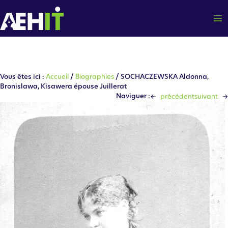
Aller
au
contenu
Vous êtes ici :
Accueil
/
Biographies
/ SOCHACZEWSKA Aldonna,
Bronislawa, Kisawera épouse Juillerat
←
→
Naviguer :
précédent
suivant