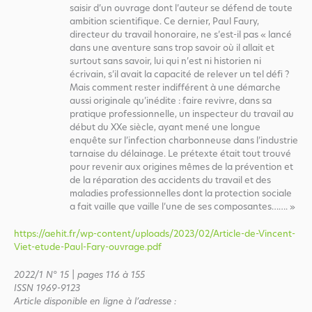
saisir d’un ouvrage dont
l’auteur se défend de toute
ambition scientifique. Ce dernier, Paul Faury,
directeur
du travail honoraire, ne s’est-il pas « lancé
dans une aventure sans trop savoir où il
allait et
surtout sans savoir, lui qui n’est ni historien ni
écrivain, s’il avait la capaci
té de relever un tel défi
?
Mais comment rester indifférent à une démarche
aussi
originale qu’inédite : faire revivre, dans sa
pratique professionnelle, un inspecteur
du travail au
début du XX
e
siècle, ayant mené une longue
enquête sur l’infection
charbonneuse dans l’industrie
tarnaise du délainage. Le prétexte était tout trouvé
pour revenir aux origines mêmes de la prévention et
de la réparation des acci
dents du travail et des
maladies professionnelles dont la protection sociale
a fait
vaille que vaille l’une de ses composantes……. »
https://aehit.fr/wp-content/uploads/2023/02/Article-de-Vincent-
Viet-etude-Paul-Fary-ouvrage.pdf
2022/1 N° 15 | pages 116 à 155
ISSN 1969-9123
Article disponible en ligne à l’adresse :