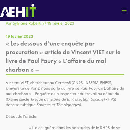
Aller
au
contenu
Par
/
19 février 2023
Sylviane Robertin
19 février 2023
« Les dessous d’une enquête par
procuration » article de Vincent VIET sur le
livre de Paul Faury « L’affaire du mal
charbon » –
Vincent VIET, chercheur au Cermes3 (CNRS, INSERM, EHESS,
Université de Paris) nous parle du livre de Paul Faury, « L’affaire du
mal charbon » – Enquête d’un inspecteur du travail au début du
XXéme siècle (
Revue d’histoire de la Protection Sociale
(RHPS)
dans sa rubrique
Sources et Témoignages).
Début de l’article:
«
Il n’est guère dans les habitudes de la
RHPS
de se