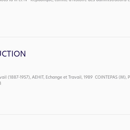
ous la III et IV° République, comité d’histoire des administrations 
UCTION
ail (1887-1957), AEHIT, Echange et Travail, 1989 COINTEPAS (M), Pi
03