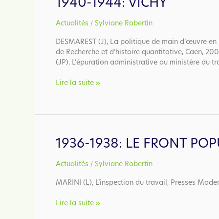
1940-1944: VICHY
/
Actualités
Sylviane Robertin
DESMAREST (J), La politique de main d’œuvre en F
de Recherche et d’histoire quantitative, Caen, 2
(JP), L’épuration administrative au ministère du tr
1940-
Lire la suite »
1944:
Vichy
1936-1938: LE FRONT POP
/
Actualités
Sylviane Robertin
MARINI (L), L’inspection du travail, Presses Mode
1936-
Lire la suite »
1938: