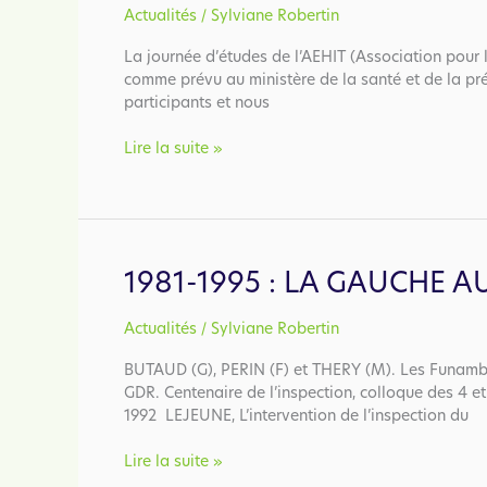
/
Actualités
Sylviane Robertin
La journée d’études de l’AEHIT (Association pour l’
comme prévu au ministère de la santé et de la p
participants et nous
Conférence
Lire la suite »
du
premier
décembre
:
l’inspection
1981-1995 : LA GAUCHE 
du
travail
/
Actualités
Sylviane Robertin
en
situation
BUTAUD (G), PERIN (F) et THERY (M). Les Funambule
coloniale
GDR. Centenaire de l’inspection, colloque des 4 et
1919-
1992 LEJEUNE, L’intervention de l’inspection du
1962
1981-
Lire la suite »
1995