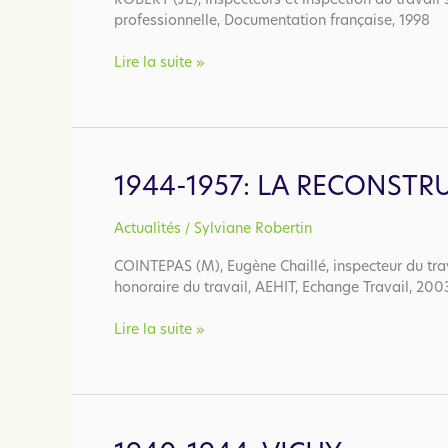
ROBERT (JL), Inspecteurs et inspection du travail s
professionnelle, Documentation française, 1998
1957-
Lire la suite »
1973:
la
croissance
1944-1957: LA RECONSTR
/
Actualités
Sylviane Robertin
COINTEPAS (M), Eugène Chaillé, inspecteur du trav
honoraire du travail, AEHIT, Echange Travail, 20
1944-
Lire la suite »
1957:
la
Reconstruction