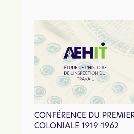
des
risques
professionnels,
industriels
et
environnementaux :
l’inspection
du
travail
et
l’inspection
des
installations
classées
(1810-
2020)
CONFÉRENCE DU PREMIER 
COLONIALE 1919-1962