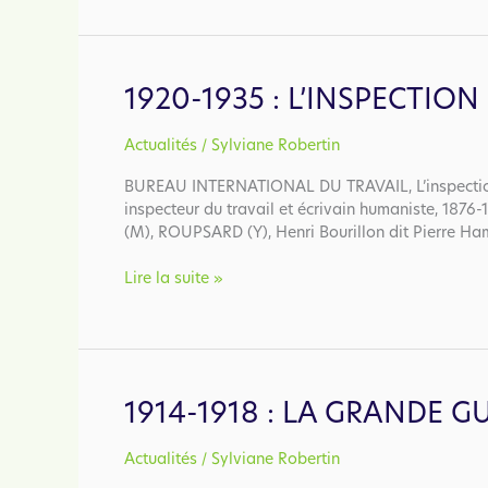
le
Front
populaire
1920-1935 : L’INSPECTIO
/
Actualités
Sylviane Robertin
BUREAU INTERNATIONAL DU TRAVAIL, L’inspection d
inspecteur du travail et écrivain humaniste, 1876-
(M), ROUPSARD (Y), Henri Bourillon dit Pierre Ham
1920-
Lire la suite »
1935
:
L’inspection
de
l’entre-
1914-1918 : LA GRANDE G
deux-
guerres
/
Actualités
Sylviane Robertin